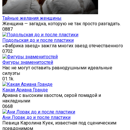
Тайные желания женщины
Женщина — загадка, которую не так просто разгадать.
0
887
Подольская до и после пластики
«Фабрика звезд» зажгла многих звезд отечественного
0
702
Фигуры знаменитостей
Нас не могут оставить равнодушными идеальные
силуэты
0
1.1k.
Какая Ариана Гранде
Ариана с высоким хвостом, серой помадой и
накладными
0
668
Ани Лорак до и после пластики
Певица Каролина Куек, известная под сценическим
псевдонимом