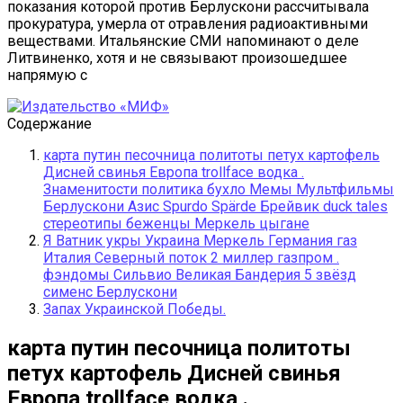
Содержание
карта путин песочница политоты петух картофель
Дисней свинья Европа trollface водка .
Знаменитости политика бухло Мемы Мультфильмы
Берлускони Азис Spurdo Spärde Брейвик duck tales
стереотипы беженцы Меркель цыгане
Я Ватник укры Украина Меркель Германия газ
Италия Северный поток 2 миллер газпром .
фэндомы Сильвио Великая Бандерия 5 звёзд
сименс Берлускони
Запах Украинской Победы.
карта путин песочница политоты
петух картофель Дисней свинья
Европа trollface водка .