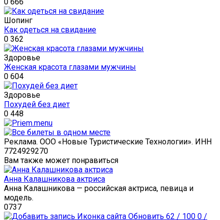
0
666
Шопинг
Как одеться на свидание
0
362
Здоровье
Женская красота глазами мужчины
0
604
Здоровье
Похудей без диет
0
448
Реклама. ООО «Новые Туристические Технологии». ИНН
7724929270
Вам также может понравиться
Анна Калашникова актриса
Анна Калашникова — российская актриса, певица и
модель.
0
737