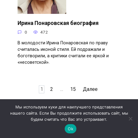
Ирина Понаровская биография
0
472
В молодости Ирина Понаровская по праву
считалась иконой стиля. Ей подражали и
боготворили, а критики считали ее яркой и
«несоветской».
Пагинация
1
2
…
15
Далее
записей
Мы используем куки для наилучшего представления
нашего сайта. Если Вы продолжите использовать сайт, мы
будем считать что Вас это устраивает.
© 2026 Секреты красоты
noelle.ru
- Новое из мира моды,
прекрасного и здоровья
Ok
Обращаем ваше внимание на то, что данный интернет-