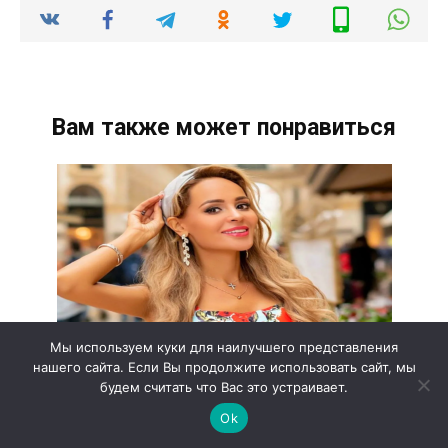
Вам также может понравиться
Мы используем куки для наилучшего представления
нашего сайта. Если Вы продолжите использовать сайт, мы
будем считать что Вас это устраивает.
Анна Калашникова актриса
Ok
Анна Калашникова — российская актриса,