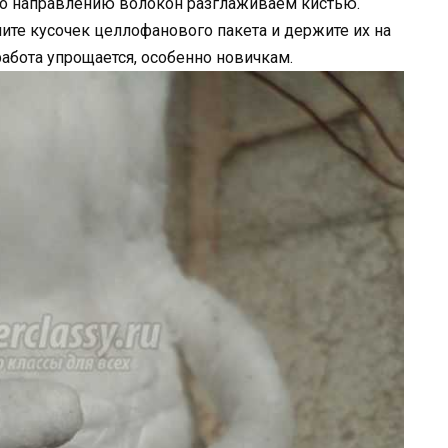
 по направлению волокон разглаживаем кистью.
ите кусочек целлофанового пакета и держите их на
работа упрощается, особенно новичкам.