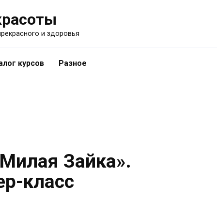
красоты
прекрасного и здоровья
алог курсов
Разное
«Милая Зайка».
ер-класс