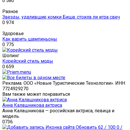
0
580
Разное
Звезды, удалившие комки Биша: стоила ли игра свеч
0
974
Здоровье
Как варить шампиньоны
0
775
Шопинг
Корейский стиль моды
0
659
Реклама. ООО «Новые Туристические Технологии». ИНН
7724929270
Вам также может понравиться
Анна Калашникова актриса
Анна Калашникова — российская актриса, певица и
модель.
0
736