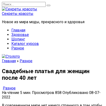
Перейти
Search
к
for:
содержанию
Секреты красоты
Новое из мира моды, прекрасного и здоровья
Главная
Здоровье
Шопинг
Каталог курсов
Разное
Главная
»
Разное
Свадебные платья для женщин
после 40 лет
Разное
На чтение
5 мин.
Просмотров
858
Опубликовано
08-07-
2022
В современном мире нет ничего странного в том, чтобы