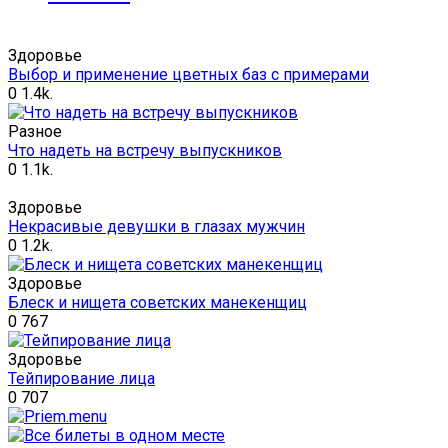
Здоровье
Выбор и применение цветных баз с примерами
0
1.4k.
Разное
Что надеть на встречу выпускников
0
1.1k.
Здоровье
Некрасивые девушки в глазах мужчин
0
1.2k.
Здоровье
Блеск и нищета советских манекенщиц
0
767
Здоровье
Тейпирование лица
0
707