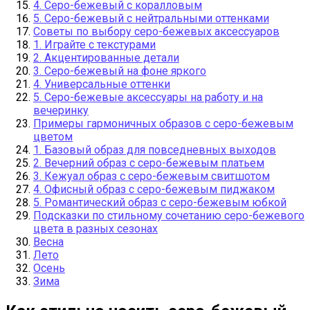
4. Серо-бежевый с коралловым
5. Серо-бежевый с нейтральными оттенками
Советы по выбору серо-бежевых аксессуаров
1. Играйте с текстурами
2. Акцентированные детали
3. Серо-бежевый на фоне яркого
4. Универсальные оттенки
5. Серо-бежевые аксессуары на работу и на
вечеринку
Примеры гармоничных образов с серо-бежевым
цветом
1. Базовый образ для повседневных выходов
2. Вечерний образ с серо-бежевым платьем
3. Кежуал образ с серо-бежевым свитшотом
4. Офисный образ с серо-бежевым пиджаком
5. Романтический образ с серо-бежевым юбкой
Подсказки по стильному сочетанию серо-бежевого
цвета в разных сезонах
Весна
Лето
Осень
Зима