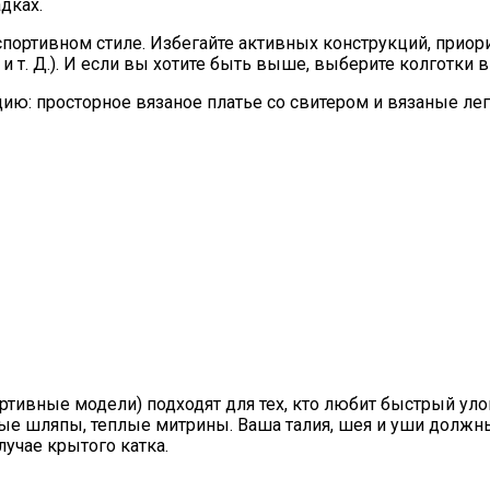
дках.
спортивном стиле. Избегайте активных конструкций, приор
 т. Д.). И если вы хотите быть выше, выберите колготки в 
ю: просторное вязаное платье со свитером и вязаные ле
ортивные модели) подходят для тех, кто любит быстрый у
ые шляпы, теплые митрины. Ваша талия, шея и уши должны
лучае крытого катка.