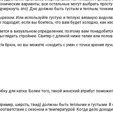
онические варианты, все остальные могут выбрать просту
одчеркнуть это). Дно должно быть густым и теплым, тонк
 вырезом. Или используйте густую и теплую вязаную водо
же подходит, если вы боитесь, что вам будет холодно, как
ается в визуальном определении, поэтому вам понадобитс
 выглядеть стройнее. Свитер с длиной ниже талии или пол
брюк, но вы можете «сходить с ума» с точки зрения лучш
ку для катка. Более того, такой женский атрибут поможе
ример, шерсть, твид) должны быть теплыми и густыми. В с
ответствии с сезоном и температурой. Когда дело доходи