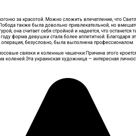
погоню за красотой. Можно сложить впечатление, что Свет
Лобода также была довольно привлекательной, но вмешат
рой, она считает себя стройной и надеется, что останется
04 году форма девушки стала более аппетитной. Благодаря э
у операция, безусловно, была выполнена профессионалом.
лосовые связки и коленные чашечки.Причина этого кроетс
ма коленей.Эта украинская художница — интересная личност