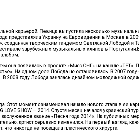
сольной карьерой. Певица выпустила несколько музыкальн
ода представляла Украину на Евровидении в Москве в 2009
а», созданная творческим тандемом Светланой Лободой и 
фестивале зарубежных музыкальных клипов в Португалии.В
 альбом.
ем она появилась в проекте «Мисс СНГ» на канале «ТЕТ». 
тье». На одном деле Лобода не остановилась. В 2007 году
ь. В 2008 году Лобода занялась дизайном молодежной оде
а. Этот момент ознаменовал начало нового этапа в ее кар
IG LOVE SHOW — 2014. Спустя месяц начался украинский ту
ла заслуженное звание «Песня года 2014». На публичных ме
ельно, артист серьезно изменился. На первый взгляд кажет
т, что никогда не посещала пластического хирурга.