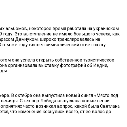
ых альбомов, некоторое время работала на украинском
 году. Это выступление не имело большого успеха, как
Тарасом Демчуком, широко транслировалась на
 том же году вышел символический ответ на эту
Потом она успела открыть собственное туристическое
 она организовала выставку фотографий об Индии,
жды.
ьере. В октябре она выпустила новый сингл «Място под
р певицы. С тех пор Лобода выпускала новые песни
роприятиях часто возникал вопрос, какой была Светлана
ся, что изменения коснулись всего, от ее волос до