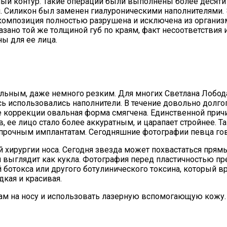
ный контур. Такие операции были выполнены более десяти 
. Силикон был заменен гиалуроническими наполнителями. Э
композиция полностью разрушена и исключена из организм
казано той же толщиной губ по краям, факт несоответствия
ны для ее лица.
льным, даже немного резким. Для многих Светлана Лобода
есь использовались наполнители. В течение довольно дол
е коррекции овальная форма смягчена. Единственной прич
, ее лицо стало более аккуратным, и царапает стройнее. Т
рочным имплантатам. Сегодняшние фотографии певца гово
хирургии носа. Сегодня звезда может похвастаться прямым 
я выглядит как кукла. Фотография перед пластичностью пр
 ботокса или другого ботулинического токсина, который 
дкая и красивая.
м на носу и использовать лазерную вспомогающую кожу. К