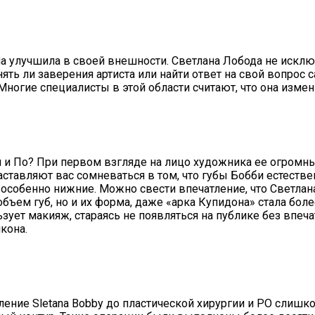
она улучшила в своей внешности. Светлана Лобода не исклю
ять ли заверения артиста или найти ответ на свой вопрос
огие специалисты в этой области считают, что она измени
м и По? При первом взгляде на лицо художника ее огром
аставляют вас сомневаться в том, что губы Бобби естеств
собенно нижние. Можно свести впечатление, что Светлана
бъем губ, но и их форма, даже «арка Купидона» стала бол
ует макияж, стараясь не появляться на публике без впеч
кона.
ление Sletana Bobby до пластической хирургии и PO слишк