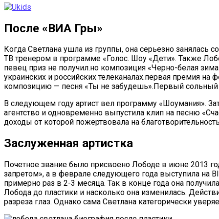
После «ВИА Гры»
Когда Светлана ушла из группы, она серьезно занялась 
ТВ тренером в программе «Голос. Шоу «Дети». Также Лоб
певец приз не получил.но композиция «Черно-белая зим
украинских и российских телеканалах.первая премия на 
композицию — песня «Ты не забудешь».Первый сольный
В следующем году артист вел программу «Шоумания». Зат
агентство и одновременно выпустила клип на песню «Счас
доходы от которой пожертвовала на благотворительност
Заслуженная артистка
Почетное звание было присвоено Лободе в июне 2013 год
запретом», а в феврале следующего года выступила на B
примерно раз в 2-3 месяца. Так в конце года она получи
Лобода до пластики и насколько она изменилась. Действит
разреза глаз. Однако сама Светлана категорически уверяе