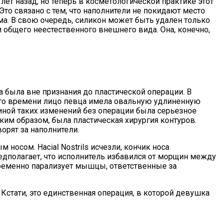
лет назад, но теперь в косметологической практике этот
то связано с тем, что наполнители не покидают место
а. В свою очередь, силикон может быть удален только
 и общего неестественного внешнего вида. Она, конечно,
 была вне признания до пластической операции. В
гого времени лицо певца имела овальную удлиненную
иной таких изменений без операции была серьезное
аким образом, была пластическая хирургия контуров.
рят за наполнители.
носом. Hacial Nostrils исчезли, кончик носа
едполагает, что исполнитель избавился от морщин между
временно парализует мышцы, ответственные за
стати, это единственная операция, в которой девушка