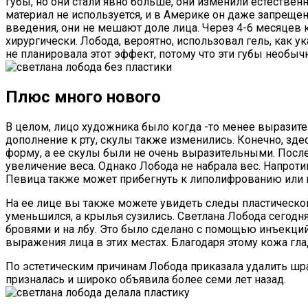
губы, но они стали явно больше, они изменили естествен
материал не используется, и в Америке он даже запрещен
введения, они не мешают доле лица. Через 4-6 месяцев 
хирургически. Лобода, вероятно, использовал гель, как у
не планировала этот эффект, потому что эти губы необыч
Плюс много нового
В целом, лицо художника было когда -то менее выразите
дополнение к рту, скулы также изменились. Конечно, зд
форму, а ее скулы были не очень выразительными. Посл
увеличение веса. Однако Лобода не набрала вес. Напротив
Певица также может прибегнуть к липолифрованию или п
На ее лице вы также можете увидеть следы пластической 
уменьшился, а крылья сузились. Светлана Лобода сегодн
бровями и на лбу. Это было сделано с помощью инъекций
выражения лица в этих местах. Благодаря этому кожа гла
По эстетическим причинам Лобода приказала удалить шра
призналась и широко объявила более семи лет назад.