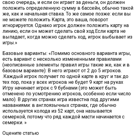
свою очередь, и если он играет за деньги, он должен
положить определенную сумму в бассейн, обычно такой
же, как и начальная ставка. То же самое позже: если вы
не можете положить Карта, это ваша, поворот
игнорируется. Однако игрок должен положить карту на
линию, если он может сделать свой ход.Если карта не
выпадает, когда можно сделать ход, игрок выбывает из
игры.»
Базовые варианты: «Помимо основного варианта игры,
есть вариант с несколько измененными правилами
(неописанные элементы правил игры такие же, как и в
базовом варианте): В него играют от 2 до 5 игроков.
.Каждый игрок получает по одной карте в круг и так до
тех пор, пока у всех игроков не будет 9 карт на руках
Игру начинает игрок с 9 бубнами (это может быть
отменено по усмотрению игроков, особенно если число
мало). В других странах игра известна под другими
названиями: в англоязычных странах, где обычно
используется колода из 52 карт, она называется
семеркой, потому что ряд каждой масти начинается с
семерки. »
Оцените статью