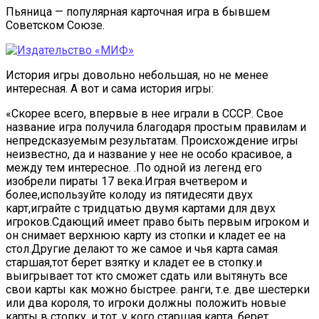
Пьяница — популярная карточная игра в бывшем
Советском Союзе.
История игры довольно небольшая, но не менее
интересная. А вот и сама история игры:
«Скорее всего, впервые в нее играли в СССР. Свое
название игра получила благодаря простым правилам и
непредсказуемым результатам. Происхождение игры
неизвестно, да и название у нее не особо красивое, а
между тем интересное. .По одной из легенд его
изобрели пираты 17 века.Играя вчетвером и
более,используйте колоду из пятидесяти двух
карт,играйте с тридцатью двумя картами для двух
игроков.Сдающий имеет право быть первым игроком и
он снимает верхнюю карту из стопки и кладет ее на
стол.Другие делают то же самое и чья карта самая
старшая,тот берет взятку и кладет ее в стопку.и
выигрывает тот кто сможет сдать или вытянуть все
свои карты как можно быстрее. ранги, т.е. две шестерки
или два короля, то игроки должны положить новые
карты в стопку, и тот, у кого старшая карта, берет