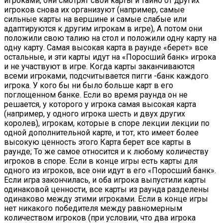
игроками, они смотрят свои карты и тайно от других
игроков снова их организуют (например, самые
сильные карты на вершине и самые слабые или
адаптируются к другим игрокам в игре), А потом они
положили свою талию на стол и положили одну карту на
одну карту. Самая высокая карта в раунде «берет» все
остальные, и эти карты идут на «Поросший банк» игрока
и не участвуют в игре. Когда карты заканчиваются
всеми игроками, подсчитывается пигги -банк каждого
игрока. У кого бы ни было больше карт в его
поглощенном банке. Если во время раунда он не
решается, у которого у игрока самая высокая карта
(например, у одного игрока шесть и двух других
королев), игрокам, которые в споре лекции лекции по
одной дополнительной карте, и тот, кто имеет более
высокую ценность этого Карта берет все карты в
раунде; То же самое относится и к любому количеству
игроков в споре. Если в конце игры есть карты для
одного из игроков, все они идут в его «Поросший банк».
Если игра закончилась, и оба игрока выпустили карты
одинаковой ценности, все карты из раунда разделены
одинаково между этими игроками. Если в конце игры
нет никакого победителя между равномерным
количеством игроков (при условии, что два игрока