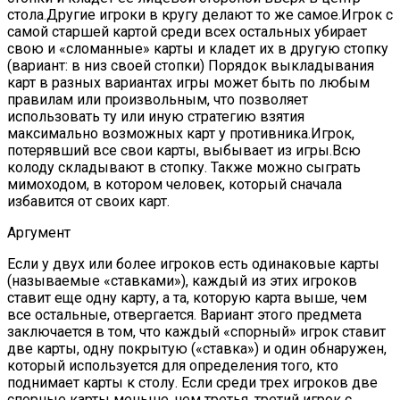
стола.Другие игроки в кругу делают то же самое.Игрок с
самой старшей картой среди всех остальных убирает
свою и «сломанные» карты и кладет их в другую стопку
(вариант: в низ своей стопки) Порядок выкладывания
карт в разных вариантах игры может быть по любым
правилам или произвольным, что позволяет
использовать ту или иную стратегию взятия
максимально возможных карт у противника.Игрок,
потерявший все свои карты, выбывает из игры.Всю
колоду складывают в стопку. Также можно сыграть
мимоходом, в котором человек, который сначала
избавится от своих карт.
Аргумент
Если у двух или более игроков есть одинаковые карты
(называемые «ставками»), каждый из этих игроков
ставит еще одну карту, а та, которую карта выше, чем
все остальные, отвергается. Вариант этого предмета
заключается в том, что каждый «спорный» игрок ставит
две карты, одну покрытую («ставка») и один обнаружен,
который используется для определения того, кто
поднимает карты к столу. Если среди трех игроков две
спорные карты меньше, чем третья, третий игрок с