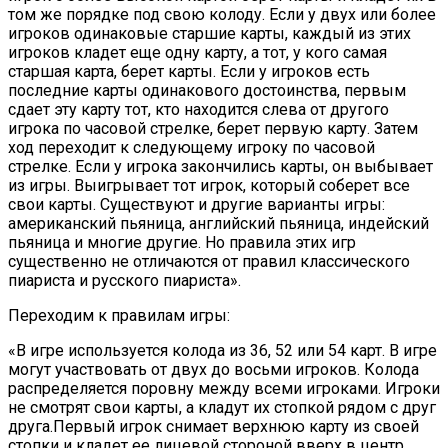
том же порядке под свою колоду. Если у двух или более
игроков одинаковые старшие карты, каждый из этих
игроков кладет еще одну карту, а тот, у кого самая
старшая карта, берет карты. Если у игроков есть
последние карты одинакового достоинства, первым
сдает эту карту тот, кто находится слева от другого
игрока по часовой стрелке, берет первую карту. Затем
ход переходит к следующему игроку по часовой
стрелке. Если у игрока закончились карты, он выбывает
из игры. Выигрывает тот игрок, который соберет все
свои карты. Существуют и другие варианты игры:
американский пьяница, английский пьяница, индейский
пьяница и многие другие. Но правила этих игр
существенно не отличаются от правил классического
пиариста и русского пиариста».
Переходим к правилам игры:
«В игре используется колода из 36, 52 или 54 карт. В игре
могут участвовать от двух до восьми игроков. Колода
распределяется поровну между всеми игроками. Игроки
не смотрят свои карты, а кладут их стопкой рядом с друг
друга.Первый игрок снимает верхнюю карту из своей
стопки и кладет ее лицевой стороной вверх в центр