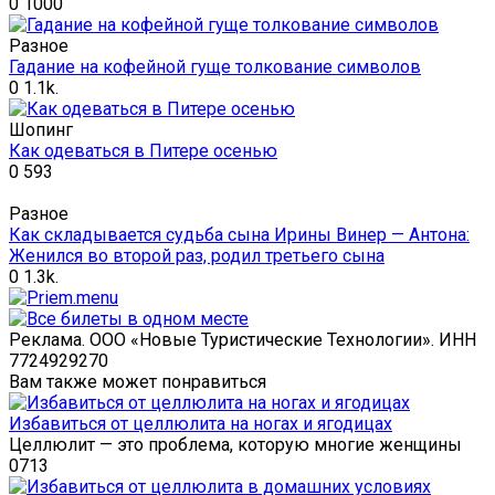
0
1000
Разное
Гадание на кофейной гуще толкование символов
0
1.1k.
Шопинг
Как одеваться в Питере осенью
0
593
Разное
Как складывается судьба сына Ирины Винер — Антона:
Женился во второй раз, родил третьего сына
0
1.3k.
Реклама. ООО «Новые Туристические Технологии». ИНН
7724929270
Вам также может понравиться
Избавиться от целлюлита на ногах и ягодицах
Целлюлит — это проблема, которую многие женщины
0
713